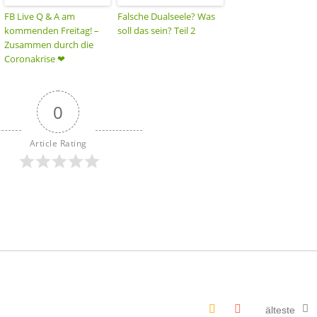
FB Live Q & A am
Falsche Dualseele? Was
kommenden Freitag! –
soll das sein? Teil 2
Zusammen durch die
Coronakrise ❤
0
Article Rating
älteste