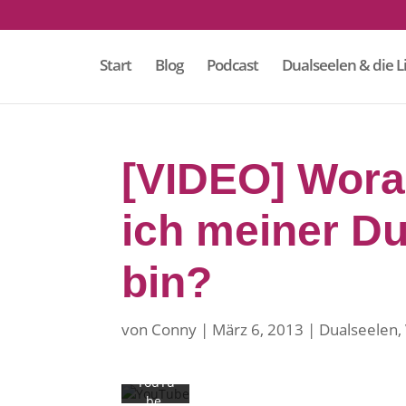
Start
Blog
Podcast
Dualseelen & die L
Mit
[VIDEO] Wora
dem
Laden
des
ich meiner D
Videos
akzept
bin?
ieren
Sie die
Datens
chutze
von
Conny
März 6, 2013
Dualseelen
,
rkläru
ng von
YouTu
be.