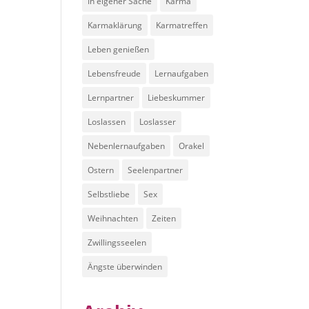
In eigener Sache
Karma
Karmaklärung
Karmatreffen
Leben genießen
Lebensfreude
Lernaufgaben
Lernpartner
Liebeskummer
Loslassen
Loslasser
Nebenlernaufgaben
Orakel
Ostern
Seelenpartner
Selbstliebe
Sex
Weihnachten
Zeiten
Zwillingsseelen
Ängste überwinden