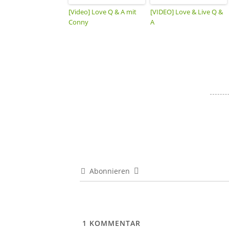
[Video] Love Q & A mit
[VIDEO] Love & Live Q &
Conny
A
Abonnieren
1
KOMMENTAR