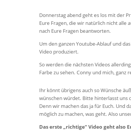
Mehr
erfahr
Donnerstag abend geht es los mit der P
en
Eure Fragen, die wir natürlich nicht all
Video
nach Eure Fragen beantworten.
laden
Um den ganzen Youtube-Ablauf und das V
Video produziert.
YouTub
e immer
So werden die nächsten Videos allerding
entsper
Farbe zu sehen. Conny und mich, ganz r
ren
Ihr könnt übrigens auch so Wünsche äuß
wünschen würdet. Bitte hinterlasst uns
Denn wir machen das ja für Euch. Und d
möglich zu machen, was geht. Also unse
Das erste „richtige“ Video geht also 