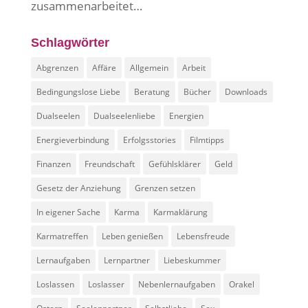
zusammenarbeitet…
Schlagwörter
Abgrenzen
Affäre
Allgemein
Arbeit
Bedingungslose Liebe
Beratung
Bücher
Downloads
Dualseelen
Dualseelenliebe
Energien
Energieverbindung
Erfolgsstories
Filmtipps
Finanzen
Freundschaft
Gefühlsklärer
Geld
Gesetz der Anziehung
Grenzen setzen
In eigener Sache
Karma
Karmaklärung
Karmatreffen
Leben genießen
Lebensfreude
Lernaufgaben
Lernpartner
Liebeskummer
Loslassen
Loslasser
Nebenlernaufgaben
Orakel