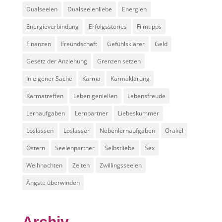
Dualseelen
Dualseelenliebe
Energien
Energieverbindung
Erfolgsstories
Filmtipps
Finanzen
Freundschaft
Gefühlsklärer
Geld
Gesetz der Anziehung
Grenzen setzen
In eigener Sache
Karma
Karmaklärung
Karmatreffen
Leben genießen
Lebensfreude
Lernaufgaben
Lernpartner
Liebeskummer
Loslassen
Loslasser
Nebenlernaufgaben
Orakel
Ostern
Seelenpartner
Selbstliebe
Sex
Weihnachten
Zeiten
Zwillingsseelen
Ängste überwinden
Archiv