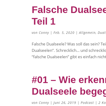
Falsche Dualsee
Teil 1
von
Conny
|
Feb. 5, 2020
|
Allgemein
,
Dual
Falsche Dualseele? Was soll das sein? T
Dualseelen”. Schrecklich… und schreckli
“falsche Dualseelen” gibt es einfach nicht
#01 – Wie erken
Dualseele bege
von
Conny
|
Juni 26, 2019
|
Podcast
|
2 K