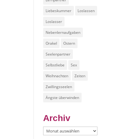
Liebeskummer
Loslassen
Loslasser
Nebenlernaufgaben
Orakel
Ostern
Seelenpartner
Selbstliebe
Sex
Weihnachten
Zeiten
Zwillingsseelen
Ängste überwinden
Archiv
Archiv