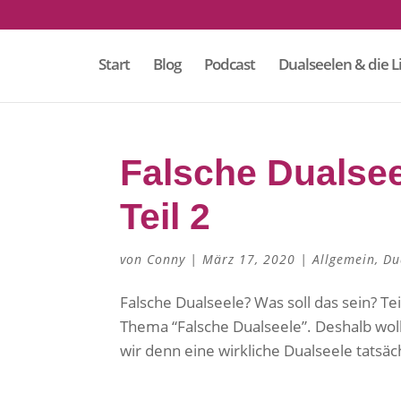
Start
Blog
Podcast
Dualseelen & die L
Falsche Dualsee
Teil 2
von
Conny
|
März 17, 2020
|
Allgemein
,
Du
Falsche Dualseele? Was soll das sein? Te
Thema “Falsche Dualseele”. Deshalb wo
wir denn eine wirkliche Dualseele tatsäc