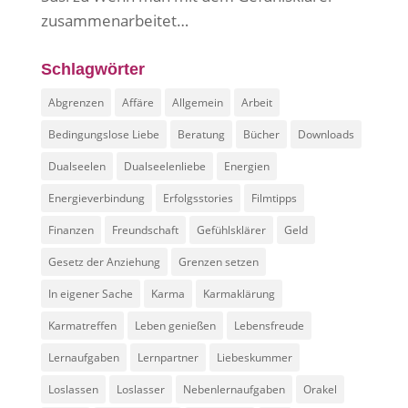
zusammenarbeitet…
Schlagwörter
Abgrenzen
Affäre
Allgemein
Arbeit
Bedingungslose Liebe
Beratung
Bücher
Downloads
Dualseelen
Dualseelenliebe
Energien
Energieverbindung
Erfolgsstories
Filmtipps
Finanzen
Freundschaft
Gefühlsklärer
Geld
Gesetz der Anziehung
Grenzen setzen
In eigener Sache
Karma
Karmaklärung
Karmatreffen
Leben genießen
Lebensfreude
Lernaufgaben
Lernpartner
Liebeskummer
Loslassen
Loslasser
Nebenlernaufgaben
Orakel