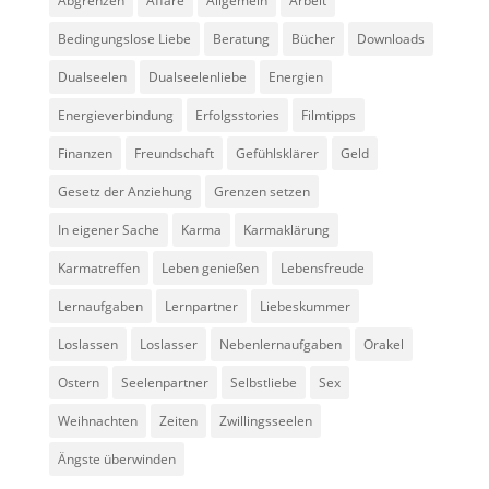
Abgrenzen
Affäre
Allgemein
Arbeit
Bedingungslose Liebe
Beratung
Bücher
Downloads
Dualseelen
Dualseelenliebe
Energien
Energieverbindung
Erfolgsstories
Filmtipps
Finanzen
Freundschaft
Gefühlsklärer
Geld
Gesetz der Anziehung
Grenzen setzen
In eigener Sache
Karma
Karmaklärung
Karmatreffen
Leben genießen
Lebensfreude
Lernaufgaben
Lernpartner
Liebeskummer
Loslassen
Loslasser
Nebenlernaufgaben
Orakel
Ostern
Seelenpartner
Selbstliebe
Sex
Weihnachten
Zeiten
Zwillingsseelen
Ängste überwinden