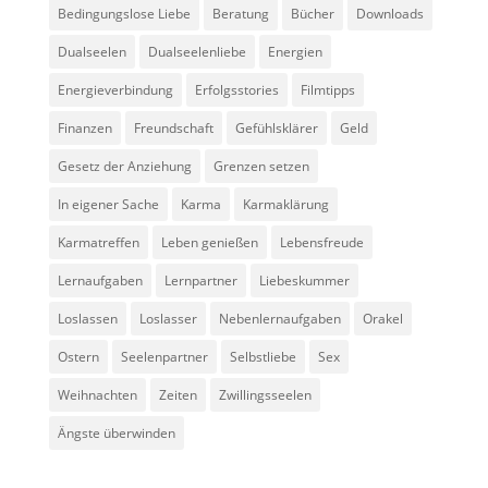
Bedingungslose Liebe
Beratung
Bücher
Downloads
Dualseelen
Dualseelenliebe
Energien
Energieverbindung
Erfolgsstories
Filmtipps
Finanzen
Freundschaft
Gefühlsklärer
Geld
Gesetz der Anziehung
Grenzen setzen
In eigener Sache
Karma
Karmaklärung
Karmatreffen
Leben genießen
Lebensfreude
Lernaufgaben
Lernpartner
Liebeskummer
Loslassen
Loslasser
Nebenlernaufgaben
Orakel
Ostern
Seelenpartner
Selbstliebe
Sex
Weihnachten
Zeiten
Zwillingsseelen
Ängste überwinden