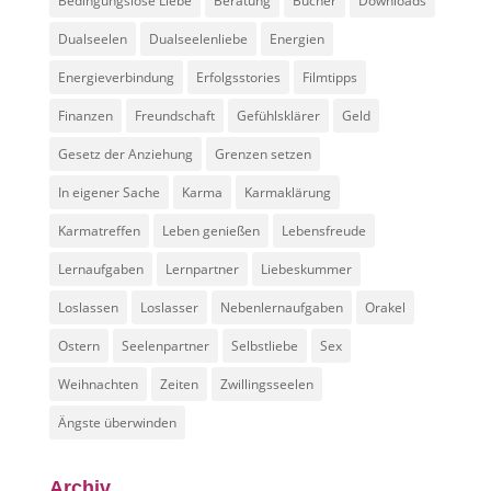
Bedingungslose Liebe
Beratung
Bücher
Downloads
Dualseelen
Dualseelenliebe
Energien
Energieverbindung
Erfolgsstories
Filmtipps
Finanzen
Freundschaft
Gefühlsklärer
Geld
Gesetz der Anziehung
Grenzen setzen
In eigener Sache
Karma
Karmaklärung
Karmatreffen
Leben genießen
Lebensfreude
Lernaufgaben
Lernpartner
Liebeskummer
Loslassen
Loslasser
Nebenlernaufgaben
Orakel
Ostern
Seelenpartner
Selbstliebe
Sex
Weihnachten
Zeiten
Zwillingsseelen
Ängste überwinden
Archiv