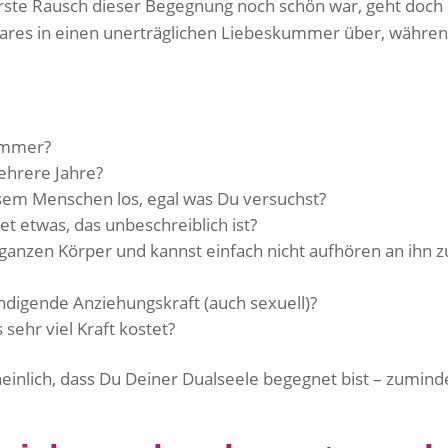
 erste Rausch dieser Begegnung noch schön war, geht doch
npaares in einen unerträglichen Liebeskummer über, währe
ummer?
ehrere Jahre?
sem Menschen los, egal was Du versuchst?
t etwas, das unbeschreiblich ist?
ganzen Körper und kannst einfach nicht aufhören an ihn z
ändigende Anziehungskraft (auch sexuell)?
 sehr viel Kraft kostet?
cheinlich, dass Du Deiner Dualseele begegnet bist – zumind