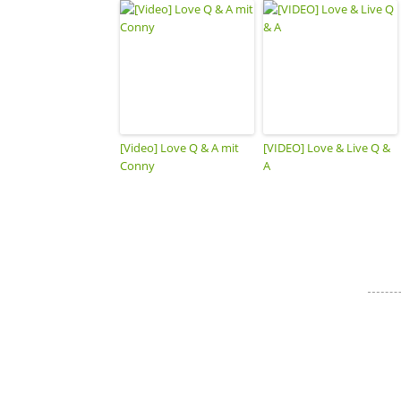
[Video] Love Q & A mit
[VIDEO] Love & Live Q &
Conny
A