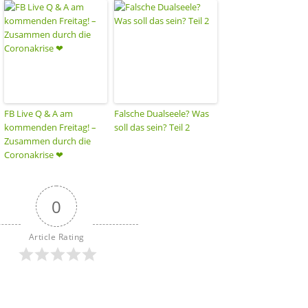
FB Live Q & A am
Falsche Dualseele? Was
kommenden Freitag! –
soll das sein? Teil 2
Zusammen durch die
Coronakrise ❤
0
Article Rating