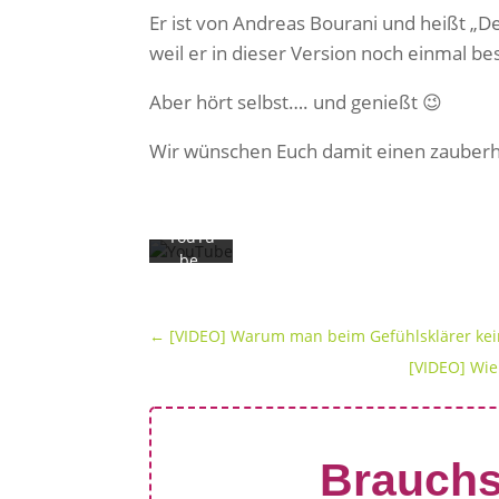
Laden
Er ist von Andreas Bourani und heißt „De
des
Videos
weil er in dieser Version noch einmal bes
akzept
ieren
Aber hört selbst…. und genießt 😉
Sie die
Datens
Wir wünschen Euch damit einen zauberh
chutze
rkläru
ng von
YouTu
be.
Mehr
erfahr
en
←
[VIDEO] Warum man beim Gefühlsklärer kei
[VIDEO] Wie
Video
laden
Brauchs
YouTub
e immer