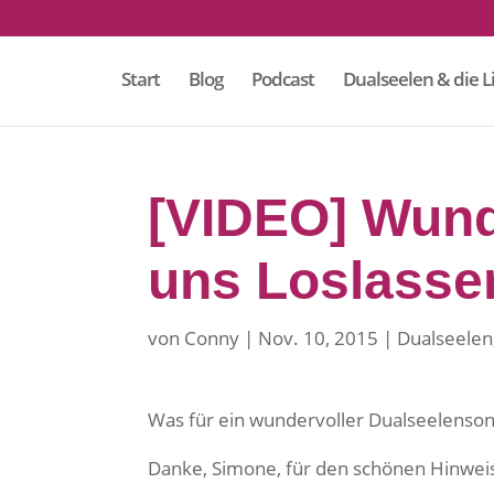
Start
Blog
Podcast
Dualseelen & die L
[VIDEO] Wund
uns Loslasse
von
Conny
Nov. 10, 2015
Dualseelen
Was für ein wundervoller Dualseelensong
Mit
Danke, Simone, für den schönen Hinweis
dem