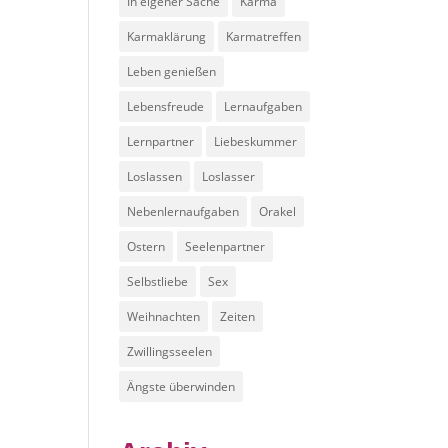
In eigener Sache
Karma
Karmaklärung
Karmatreffen
Leben genießen
Lebensfreude
Lernaufgaben
Lernpartner
Liebeskummer
Loslassen
Loslasser
Nebenlernaufgaben
Orakel
Ostern
Seelenpartner
Selbstliebe
Sex
Weihnachten
Zeiten
Zwillingsseelen
Ängste überwinden