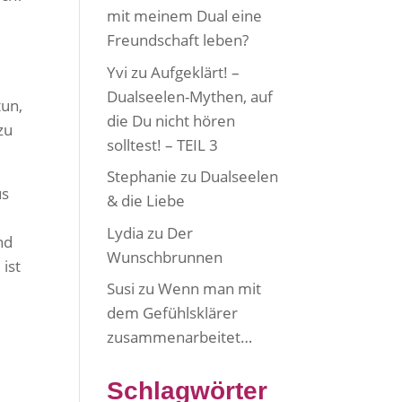
mit meinem Dual eine
Freundschaft leben?
Yvi
zu
Aufgeklärt! –
e
Dualseelen-Mythen, auf
tun,
die Du nicht hören
zu
solltest! – TEIL 3
Stephanie
zu
Dualseelen
us
& die Liebe
Lydia
zu
Der
nd
Wunschbrunnen
 ist
Susi
zu
Wenn man mit
dem Gefühlsklärer
zusammenarbeitet…
Schlagwörter