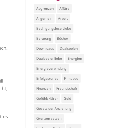
Abgrenzen
Affäre
Allgemein
Arbeit
Bedingungslose Liebe
Beratung
Bücher
sch.
Downloads
Dualseelen
Dualseelenliebe
Energien
Energieverbindung
Erfolgsstories
Filmtipps
ll
cht,
Finanzen
Freundschaft
Gefühlsklärer
Geld
Gesetz der Anziehung
t es
Grenzen setzen