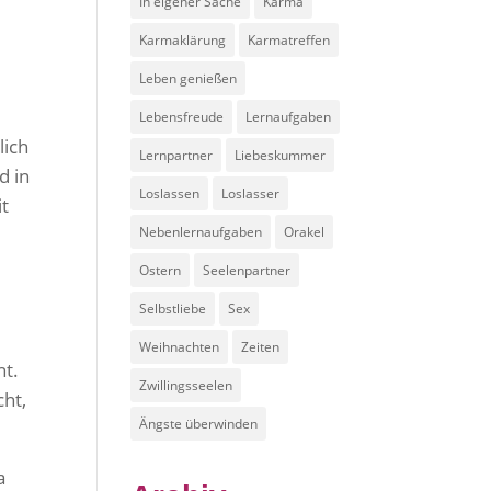
In eigener Sache
Karma
Karmaklärung
Karmatreffen
Leben genießen
Lebensfreude
Lernaufgaben
lich
Lernpartner
Liebeskummer
d in
Loslassen
Loslasser
it
Nebenlernaufgaben
Orakel
Ostern
Seelenpartner
Selbstliebe
Sex
Weihnachten
Zeiten
ht.
Zwillingsseelen
cht,
Ängste überwinden
a