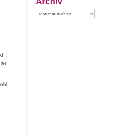
Archiv
Archiv
nd
hier
wohl