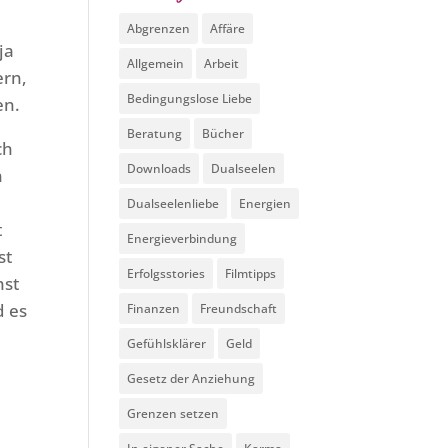
Abgrenzen
Affäre
ja
Allgemein
Arbeit
ern,
Bedingungslose Liebe
en.
Beratung
Bücher
ch
Downloads
Dualseelen
n
Dualseelenliebe
Energien
t
Energieverbindung
st
Erfolgsstories
Filmtipps
hst
d es
Finanzen
Freundschaft
Gefühlsklärer
Geld
Gesetz der Anziehung
Grenzen setzen