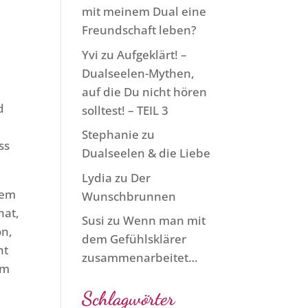
mit meinem Dual eine
Freundschaft leben?
Yvi
zu
Aufgeklärt! –
Dualseelen-Mythen,
auf die Du nicht hören
d
solltest! – TEIL 3
Stephanie
zu
ss
Dualseelen & die Liebe
Lydia
zu
Der
dem
Wunschbrunnen
hat,
Susi
zu
Wenn man mit
ön,
dem Gefühlsklärer
ht
zusammenarbeitet…
um
Schlagwörter