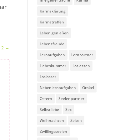
In eigener Sache
Karma
aar
Karmaklärung
Karmatreffen
Leben genießen
Lebensfreude
 2
→
Lernaufgaben
Lernpartner
Liebeskummer
Loslassen
Loslasser
Nebenlernaufgaben
Orakel
Ostern
Seelenpartner
Selbstliebe
Sex
Weihnachten
Zeiten
Zwillingsseelen