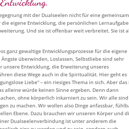
e Entwicklung.“
 Begegnung mit der Dualseelen nicht für eine gemeinsa
r die eigene Entwicklung, die persönlichen Lernaufgab
weiterung. Und sie ist offenbar weit verbreitet. Sie ist 
ss ganz gewaltige Entwicklungsprozesse für die eigene
 Ängste überwinden, Loslassen, Selbstliebe sind sehr
r unsere Entwicklung, die Erweiterung unseres
ren diese Wege auch in die Spiritualität. Hier geht es
ungslose Liebe“ – ein riesiges Thema in sich. Aber das 
das alleine würde keinen Sinne ergeben. Denn dann
chen, ohne körperlich inkarniert zu sein. Wir alle sind
ngen zu machen. Wir wollen also Dinge anfassbar, fühlb
riellen Ebene. Dazu brauchen wir unseren Körper und d
einer Dualseelenverbindung ist unter anderem die
seelisch eins zu werden und zu sein, sondern auch