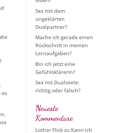
leben?
nd
Sex mit dem
ungeklärten
Dualpartner?
 die
Mache ich gerade einen
t
Rückschritt in meinen
Lernaufgaben?
?
Bin ich jetzt eine
Gefühlsklärerin?
Sex mit Dualseele:
t
richtig oder falsch?
 es
Neueste
en.
Kommentare
hos
Lothar Flick
zu
Kann ich