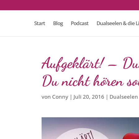
Start
Blog
Podcast
Dualseelen & die L
Aufgeklärt! – Du
Du nicht hören s
von
Conny
Juli 20, 2016
Dualseelen