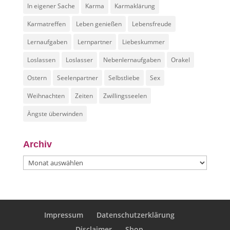
In eigener Sache
Karma
Karmaklärung
Karmatreffen
Leben genießen
Lebensfreude
Lernaufgaben
Lernpartner
Liebeskummer
Loslassen
Loslasser
Nebenlernaufgaben
Orakel
Ostern
Seelenpartner
Selbstliebe
Sex
Weihnachten
Zeiten
Zwillingsseelen
Ängste überwinden
Archiv
Archiv
Impressum
Datenschutzerklärung
Disclaimer
Shop