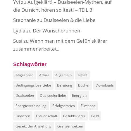
Yvi
zu
Aufgeklärt! – Dualseelen-Mythen, auf
die Du nicht hören solltest! – TEIL 3
Stephanie
zu
Dualseelen & die Liebe
Lydia
zu
Der Wunschbrunnen
Susi
zu
Wenn man mit dem Gefühlsklärer
zusammenarbeitet…
Schlagwörter
Abgrenzen
Affäre
Allgemein
Arbeit
Bedingungslose Liebe
Beratung
Bücher
Downloads
Dualseelen
Dualseelenliebe
Energien
Energieverbindung
Erfolgsstories
Filmtipps
Finanzen
Freundschaft
Gefühlsklärer
Geld
Gesetz der Anziehung
Grenzen setzen