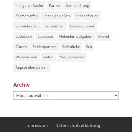
In eigener Sache
Karma
Karmaklärung
Karmatreffen
Leben genießen
Lebensfreude
Lernaufgaben
Lernpartner
Liebeskummer
Loslassen
Loslasser
Nebenlernaufgaben
Orakel
Ostern
Seelenpartner
Selbstliebe
Sex
Weihnachten
Zeiten
Zwillingsseelen
Ängste überwinden
Archiv
Archiv
Impressum
Datenschutzerklärung