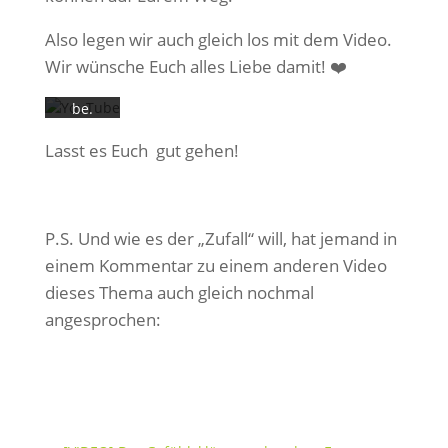
Datens
chutze
Also legen wir auch gleich los mit dem Video.
rkläru
Wir wünsche Euch alles Liebe damit! ❤️
ng von
YouTu
be.
Mehr
Lasst es Euch gut gehen!
erfahr
en
Video
laden
P.S. Und wie es der „Zufall“ will, hat jemand in
einem Kommentar zu einem anderen Video
dieses Thema auch gleich nochmal
YouTub
angesprochen:
e immer
entsper
ren