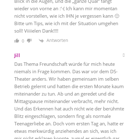
Blick in die Augen, und die „ganze Qual“ fängt
wieder von vorne an :‘-( Ich kann mir momentan
nicht vorstellen, wie ich IHN je vergessen kann 🙁
Bitte um Tips, wie ich mit der Situation umgehen
soll! Viiiielen Dank!!!!
Antworten
0
Jill
Das Thema Freundschaft würde für mich heute
niemals in Frage kommen. Das war vor dem DS-
Theater anders. Wir haben gemeinsam im selben
Betrieb gelernt und hatten die ersten Monate kaum
miteinander zu tun. Ab und an geredet und die
Mittagspause miteinander verbracht, mehr nicht.
Und das Erkennen hat auch nicht wie der berühmte
Blitz eingeschlagen, sondern fing als normale
Teenagerliebe an. Doch vom ersten Tag an, hatte er
etwas merkwürdig anziehendes an sich, was ich
mir nicht erklären konnte, zumal er eigentlich gar