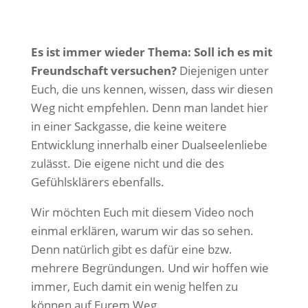
Es ist immer wieder Thema: Soll ich es mit
Freundschaft versuchen?
Diejenigen unter
Euch, die uns kennen, wissen, dass wir diesen
Weg nicht empfehlen. Denn man landet hier
in einer Sackgasse, die keine weitere
Entwicklung innerhalb einer Dualseelenliebe
zulässt. Die eigene nicht und die des
Gefühlsklärers ebenfalls.
Mit
dem
Wir möchten Euch mit diesem Video noch
Laden
einmal erklären, warum wir das so sehen.
des
Denn natürlich gibt es dafür eine bzw.
Videos
mehrere Begründungen. Und wir hoffen wie
akzept
ieren
immer, Euch damit ein wenig helfen zu
Sie die
können auf Eurem Weg.