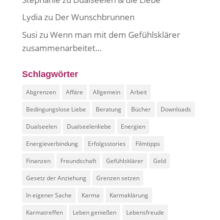
Lydia
zu
Der Wunschbrunnen
Susi
zu
Wenn man mit dem Gefühlsklärer
zusammenarbeitet…
Schlagwörter
Abgrenzen
Affäre
Allgemein
Arbeit
Bedingungslose Liebe
Beratung
Bücher
Downloads
Dualseelen
Dualseelenliebe
Energien
Energieverbindung
Erfolgsstories
Filmtipps
Finanzen
Freundschaft
Gefühlsklärer
Geld
Gesetz der Anziehung
Grenzen setzen
In eigener Sache
Karma
Karmaklärung
Karmatreffen
Leben genießen
Lebensfreude